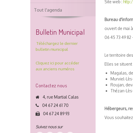
Site web :
http
Tout l'agenda
Bureau d'infor
ouvert de mai 
Bulletin Municipal
06 45 73 49 82 
Téléchargez le dernier
bulletin municipal
Le territoire d
Cliquez ici pour accéder
Elles se situen
aux anciens numéros
Magalas, de
Murviel-Lès-
Contactez nous
Roujan, dev
Thézan-Lès-
4, rue Martial Calas
04 67 24 61 70
Hébergeurs, res
04 67 24 89 93
Vous souhaitez 
Suivez nous sur