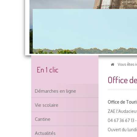
Le Château, emblématique
Vous êtes i
En 1 clic
Office d
Démarches en ligne
Office de Tour
Vie scolaire
ZAE l'Audacie
Cantine
04 67 36 67 13 
Ouvert du lundi 
Actualités