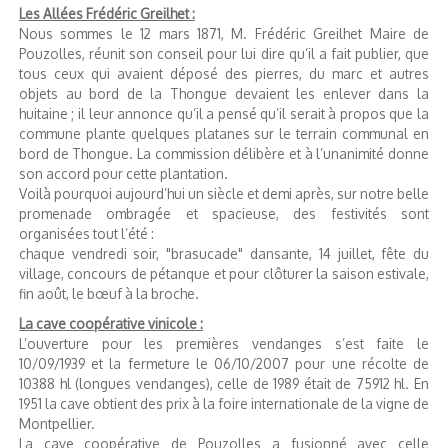
Les Allées Frédéric Greilhet :
Nous sommes le 12 mars 1871, M. Frédéric Greilhet Maire de
Pouzolles, réunit son conseil pour lui dire qu’il a fait publier, que
tous ceux qui avaient déposé des pierres, du marc et autres
objets au bord de la Thongue devaient les enlever dans la
huitaine ; il leur annonce qu’il a pensé qu’il serait à propos que la
commune plante quelques platanes sur le terrain communal en
bord de Thongue. La commission délibère et à l’unanimité donne
son accord pour cette plantation.
Voilà pourquoi aujourd’hui un siècle et demi après, sur notre belle
promenade ombragée et spacieuse, des festivités sont
organisées tout l’été :
chaque vendredi soir, "brasucade" dansante, 14 juillet, fête du
village, concours de pétanque et pour clôturer la saison estivale,
fin août, le bœuf à la broche.
La cave coopérative vinicole :
L’ouverture pour les premières vendanges s’est faite le
10/09/1939 et la fermeture le 06/10/2007 pour une récolte de
10388 hl (longues vendanges), celle de 1989 était de 75912 hl. En
1951 la cave obtient des prix à la foire internationale de la vigne de
Montpellier.
La cave coopérative de Pouzolles a fusionné avec celle