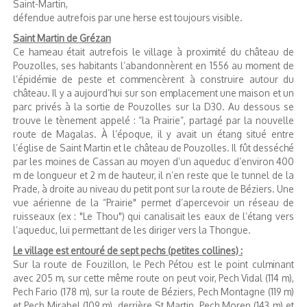
Saint-Martin,
défendue autrefois par une herse est toujours visible.
Saint Martin de Grézan
Ce hameau était autrefois le village à proximité du château de
Pouzolles, ses habitants l’abandonnèrent en 1556 au moment de
l’épidémie de peste et commencèrent à construire autour du
château. Il y a aujourd’hui sur son emplacement une maison et un
parc privés à la sortie de Pouzolles sur la D30. Au dessous se
trouve le tènement appelé : “la Prairie“, partagé par la nouvelle
route de Magalas. À l’époque, il y avait un étang situé entre
l’église de Saint Martin et le château de Pouzolles. Il fût desséché
par les moines de Cassan au moyen d’un aqueduc d’environ 400
m de longueur et 2 m de hauteur, il n’en reste que le tunnel de la
Prade, à droite au niveau du petit pont sur la route de Béziers. Une
vue aérienne de la “Prairie" permet d’apercevoir un réseau de
ruisseaux (ex : "Le Thou") qui canalisait les eaux de l’étang vers
l’aqueduc, lui permettant de les diriger vers la Thongue.
Le village est entouré de sept pechs (petites collines) :
Sur la route de Fouzillon, le Pech Pétou est le point culminant
avec 205 m, sur cette même route on peut voir, Pech Vidal (114 m),
Pech Fario (178 m), sur la route de Béziers, Pech Montagne (119 m)
et Pech Mirabel (109 m), derrière St Martin, Pech Moren (143 m) et