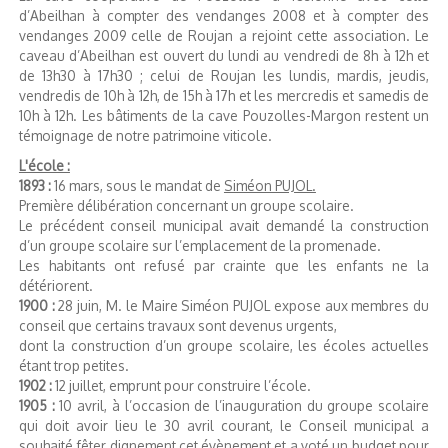
d’Abeilhan à compter des vendanges 2008 et à compter des
vendanges 2009 celle de Roujan a rejoint cette association. Le
caveau d’Abeilhan est ouvert du lundi au vendredi de 8h à 12h et
de 13h30 à 17h30 ; celui de Roujan les lundis, mardis, jeudis,
vendredis de 10h à 12h, de 15h à 17h et les mercredis et samedis de
10h à 12h. Les bâtiments de la cave Pouzolles-Margon restent un
témoignage de notre patrimoine viticole.
L'école :
1893 :
16 mars, sous le mandat de
Siméon PUJOL.
Première délibération concernant un groupe scolaire.
Le précédent conseil municipal avait demandé la construction
d’un groupe scolaire sur l’emplacement de la promenade.
Les habitants ont refusé par crainte que les enfants ne la
détériorent.
1900 :
28 juin, M. le Maire Siméon PUJOL expose aux membres du
conseil que certains travaux sont devenus urgents,
dont la construction d’un groupe scolaire, les écoles actuelles
étant trop petites.
1902 :
12 juillet, emprunt pour construire l’école.
1905 :
10 avril, à l’occasion de l’inauguration du groupe scolaire
qui doit avoir lieu le 30 avril courant, le Conseil municipal a
souhaité fêter dignement cet évènement et a voté un budget pour